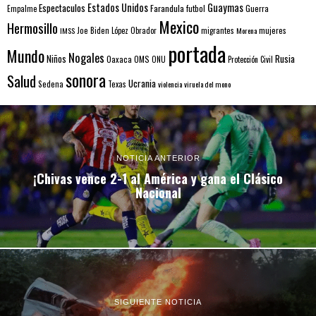
Estados Unidos
Guaymas
Espectaculos
Farandula
futbol
Guerra
Empalme
Mexico
Hermosillo
mujeres
IMSS
Joe Biden
López Obrador
migrantes
Morena
portada
Mundo
Nogales
Rusia
Niños
Oaxaca
OMS
ONU
Protección Civil
sonora
Salud
Ucrania
Sedena
Texas
violencia
viruela del mono
NOTICIA ANTERIOR
¡Chivas vence 2-1 al América y gana el Clásico
Nacional
SIGUIENTE NOTICIA