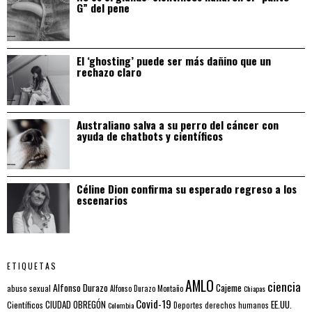
G” del pene
El ‘ghosting’ puede ser más dañino que un
rechazo claro
Australiano salva a su perro del cáncer con
ayuda de chatbots y científicos
Céline Dion confirma su esperado regreso a los
escenarios
ETIQUETAS
AMLO
ciencia
Alfonso Durazo
Cajeme
abuso sexual
Alfonso Durazo Montaño
Chiapas
Covid-19
EE.UU.
Científicos
CIUDAD OBREGÓN
Colombia
Deportes
derechos humanos