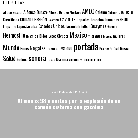
ETIQUETAS
AMLO
ciencia
Alfonso Durazo
Cajeme
abuso sexual
Alfonso Durazo Montaño
Chiapas
Covid-19
EE.UU.
Científicos
CIUDAD OBREGÓN
Colombia
Deportes
derechos humanos
Estados Unidos
Guaymas
Espectaculos
Farandula
futbol
Guerra
Empalme
Mexico
Hermosillo
mujeres
IMSS
Joe Biden
López Obrador
migrantes
Morena
portada
Mundo
Nogales
Rusia
Niños
Oaxaca
OMS
ONU
Protección Civil
sonora
Salud
Ucrania
Sedena
Texas
violencia
viruela del mono
NOTICIA ANTERIOR
Al menos 98 muertos por la explosión de un
camión cisterna con gasolina