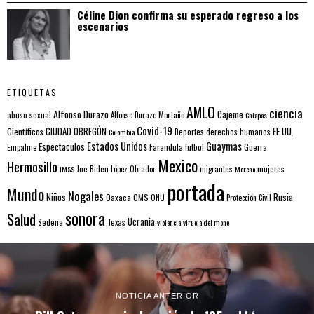
Céline Dion confirma su esperado regreso a los
escenarios
ETIQUETAS
AMLO
ciencia
Alfonso Durazo
Cajeme
abuso sexual
Alfonso Durazo Montaño
Chiapas
Covid-19
EE.UU.
Científicos
CIUDAD OBREGÓN
Colombia
Deportes
derechos humanos
Estados Unidos
Guaymas
Espectaculos
Farandula
futbol
Guerra
Empalme
Mexico
Hermosillo
mujeres
IMSS
Joe Biden
López Obrador
migrantes
Morena
portada
Mundo
Nogales
Rusia
Niños
Oaxaca
OMS
ONU
Protección Civil
sonora
Salud
Ucrania
Sedena
Texas
violencia
viruela del mono
NOTICIA ANTERIOR