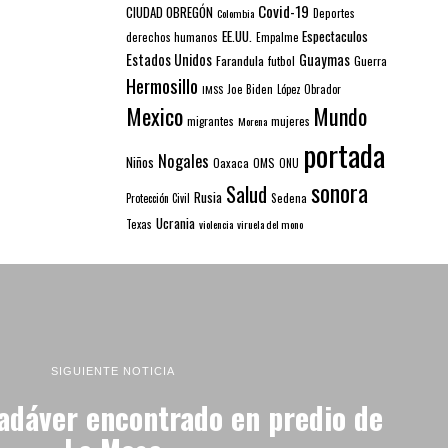
Covid-19
CIUDAD OBREGÓN
Colombia
Deportes
EE.UU.
Espectaculos
derechos humanos
Empalme
Estados Unidos
Guaymas
Farandula
futbol
Guerra
Hermosillo
IMSS
Joe Biden
López Obrador
Mexico
Mundo
mujeres
migrantes
Morena
portada
Nogales
Niños
Oaxaca
OMS
ONU
sonora
Salud
Rusia
Sedena
Protección Civil
Ucrania
Texas
violencia
viruela del mono
SIGUIENTE NOTICIA
cadáver encontrado en predio de