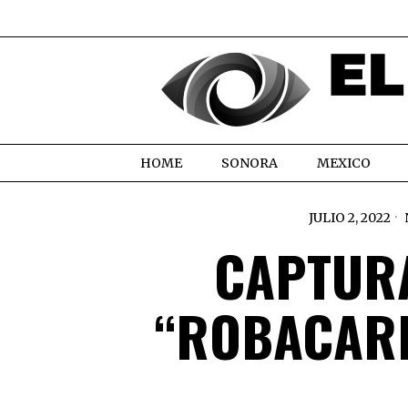
HOME
SONORA
MEXICO
JULIO 2, 2022
CAPTUR
“ROBACARR