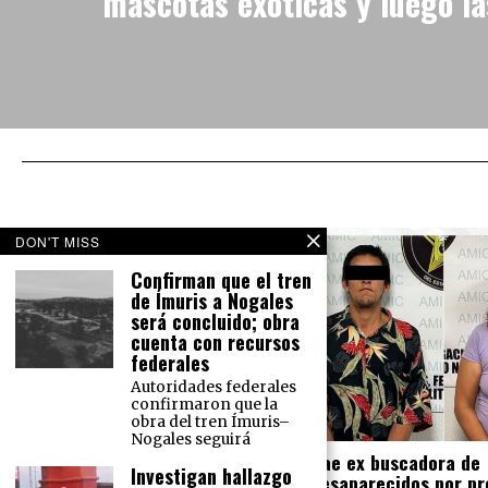
mascotas exóticas y luego l
DON'T MISS
Confirman que el tren
de Ímuris a Nogales
será concluido; obra
Monzón mexicano viene ‘bravo’:
cuenta con recursos
Causará lluvias en todo México
federales
El Servicio Meteorológico Nacional
Autoridades federales
prevé para este martes 16 de
confirmaron que la
agosto lluvias intensas en el norte
obra del tren Ímuris–
del país y lluvias muy fuertes en la
Nogales seguirá
Cae ex buscadora de
Investigan hallazgo
desaparecidos por pr