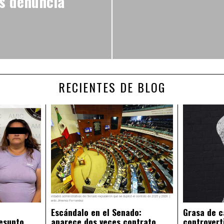
as denuncia
RECIENTES DE BLOG
Escándalo en el Senado:
Grasa de c
esunto
aparece dos veces contrato
controvert