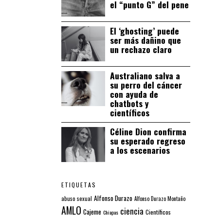
el “punto G” del pene
El ‘ghosting’ puede
ser más dañino que
un rechazo claro
Australiano salva a
su perro del cáncer
con ayuda de
chatbots y
científicos
Céline Dion confirma
su esperado regreso
a los escenarios
ETIQUETAS
Alfonso Durazo
abuso sexual
Alfonso Durazo Montaño
AMLO
ciencia
Cajeme
Científicos
Chiapas