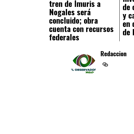
tren de Ímuris a
de 
Nogales será
y c
concluido; obra
en 
cuenta con recursos
de
federales
Redaccion