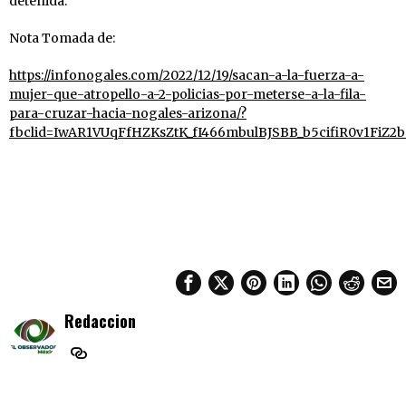
detenida.
Nota Tomada de:
https://infonogales.com/2022/12/19/sacan-a-la-fuerza-a-
mujer-que-atropello-a-2-policias-por-meterse-a-la-fila-
para-cruzar-hacia-nogales-arizona/?
fbclid=IwAR1VUqFfHZKsZtK_fI466mbulBJSBB_b5cifiR0v1FiZ
Redaccion