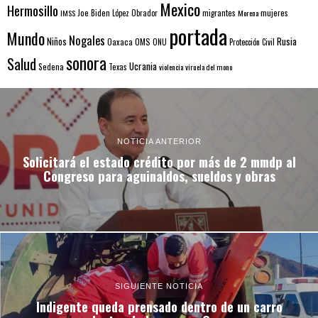
Mexico
Hermosillo
mujeres
IMSS
Joe Biden
López Obrador
migrantes
Morena
portada
Mundo
Nogales
Rusia
Niños
Oaxaca
OMS
ONU
Protección Civil
sonora
Salud
Ucrania
Sedena
Texas
violencia
viruela del mono
NOTICIA ANTERIOR
Solicitará el estado crédito por más de 2 mmdp al
Congreso para aguinaldos, sueldos y obras
SIGUIENTE NOTICIA
Indigente queda prensado dentro de un carro