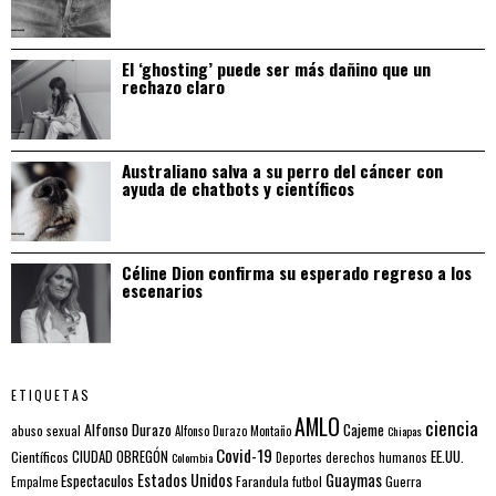
El ‘ghosting’ puede ser más dañino que un
rechazo claro
Australiano salva a su perro del cáncer con
ayuda de chatbots y científicos
Céline Dion confirma su esperado regreso a los
escenarios
ETIQUETAS
AMLO
ciencia
Alfonso Durazo
Cajeme
abuso sexual
Alfonso Durazo Montaño
Chiapas
Covid-19
EE.UU.
Científicos
CIUDAD OBREGÓN
Colombia
Deportes
derechos humanos
Estados Unidos
Guaymas
Espectaculos
Farandula
futbol
Guerra
Empalme