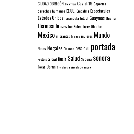
Covid-19
CIUDAD OBREGÓN
Colombia
Deportes
EE.UU.
Espectaculos
derechos humanos
Empalme
Estados Unidos
Guaymas
Farandula
futbol
Guerra
Hermosillo
IMSS
Joe Biden
López Obrador
Mexico
Mundo
mujeres
migrantes
Morena
portada
Nogales
Niños
Oaxaca
OMS
ONU
sonora
Salud
Rusia
Sedena
Protección Civil
Ucrania
Texas
violencia
viruela del mono