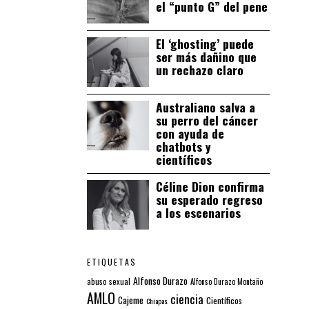
el “punto G” del pene
El ‘ghosting’ puede
ser más dañino que
un rechazo claro
Australiano salva a
su perro del cáncer
con ayuda de
chatbots y
científicos
Céline Dion confirma
su esperado regreso
a los escenarios
ETIQUETAS
Alfonso Durazo
abuso sexual
Alfonso Durazo Montaño
AMLO
ciencia
Cajeme
Científicos
Chiapas