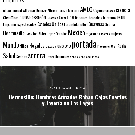
ETIQUETAS
AMLO
ciencia
Alfonso Durazo
Cajeme
abuso sexual
Alfonso Durazo Montaño
Chiapas
Covid-19
EE.UU.
Científicos
CIUDAD OBREGÓN
Colombia
Deportes
derechos humanos
Estados Unidos
Guaymas
Espectaculos
Farandula
futbol
Guerra
Empalme
Mexico
Hermosillo
mujeres
IMSS
Joe Biden
López Obrador
migrantes
Morena
portada
Mundo
Nogales
Rusia
Niños
Oaxaca
OMS
ONU
Protección Civil
sonora
Salud
Ucrania
Sedena
Texas
violencia
viruela del mono
NOTICIA ANTERIOR
Hermosillo: Hombres Armados Roban Cajas Fuertes
y Joyería en Los Lagos