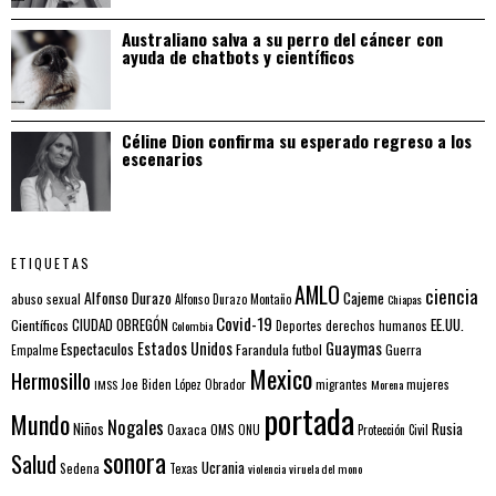
Australiano salva a su perro del cáncer con
ayuda de chatbots y científicos
Céline Dion confirma su esperado regreso a los
escenarios
ETIQUETAS
AMLO
ciencia
Alfonso Durazo
Cajeme
abuso sexual
Alfonso Durazo Montaño
Chiapas
Covid-19
EE.UU.
Científicos
CIUDAD OBREGÓN
Colombia
Deportes
derechos humanos
Estados Unidos
Guaymas
Espectaculos
Farandula
futbol
Guerra
Empalme
Mexico
Hermosillo
mujeres
IMSS
Joe Biden
López Obrador
migrantes
Morena
portada
Mundo
Nogales
Rusia
Niños
Oaxaca
OMS
ONU
Protección Civil
sonora
Salud
Ucrania
Sedena
Texas
violencia
viruela del mono