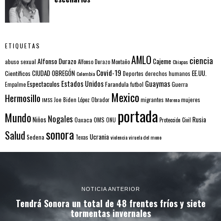
ETIQUETAS
AMLO
ciencia
Alfonso Durazo
Cajeme
abuso sexual
Alfonso Durazo Montaño
Chiapas
Covid-19
EE.UU.
Científicos
CIUDAD OBREGÓN
Colombia
Deportes
derechos humanos
Estados Unidos
Guaymas
Espectaculos
Farandula
futbol
Guerra
Empalme
Mexico
Hermosillo
mujeres
IMSS
Joe Biden
López Obrador
migrantes
Morena
portada
Mundo
Nogales
Rusia
Niños
Oaxaca
OMS
ONU
Protección Civil
sonora
Salud
Ucrania
Sedena
Texas
violencia
viruela del mono
NOTICIA ANTERIOR
Tendrá Sonora un total de 48 frentes fríos y siete
tormentas invernales