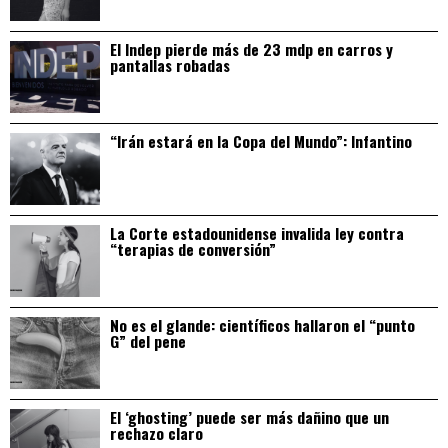
El Indep pierde más de 23 mdp en carros y
pantallas robadas
“Irán estará en la Copa del Mundo”: Infantino
La Corte estadounidense invalida ley contra
“terapias de conversión”
No es el glande: científicos hallaron el “punto
G” del pene
El ‘ghosting’ puede ser más dañino que un
rechazo claro