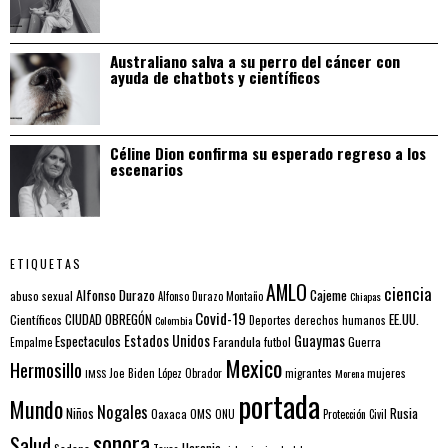
Australiano salva a su perro del cáncer con
ayuda de chatbots y científicos
Céline Dion confirma su esperado regreso a los
escenarios
ETIQUETAS
AMLO
ciencia
Alfonso Durazo
Cajeme
abuso sexual
Alfonso Durazo Montaño
Chiapas
Covid-19
EE.UU.
Científicos
CIUDAD OBREGÓN
Colombia
Deportes
derechos humanos
Estados Unidos
Guaymas
Espectaculos
Farandula
futbol
Guerra
Empalme
Mexico
Hermosillo
mujeres
IMSS
Joe Biden
López Obrador
migrantes
Morena
portada
Mundo
Nogales
Rusia
Niños
Oaxaca
OMS
ONU
Protección Civil
sonora
Salud
Ucrania