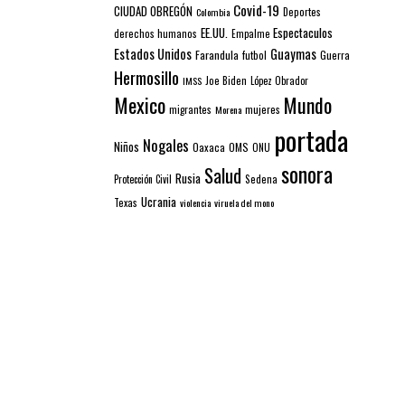
Covid-19
CIUDAD OBREGÓN
Colombia
Deportes
EE.UU.
Espectaculos
derechos humanos
Empalme
Estados Unidos
Guaymas
Farandula
futbol
Guerra
Hermosillo
IMSS
Joe Biden
López Obrador
Mexico
Mundo
mujeres
migrantes
Morena
portada
Nogales
Niños
Oaxaca
OMS
ONU
sonora
Salud
Rusia
Sedena
Protección Civil
Ucrania
Texas
violencia
viruela del mono