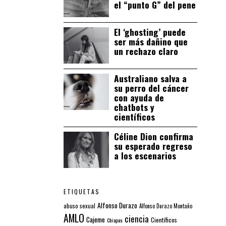
el “punto G” del pene
El ‘ghosting’ puede
ser más dañino que
un rechazo claro
Australiano salva a
su perro del cáncer
con ayuda de
chatbots y
científicos
Céline Dion confirma
su esperado regreso
a los escenarios
ETIQUETAS
Alfonso Durazo
abuso sexual
Alfonso Durazo Montaño
AMLO
ciencia
Cajeme
Científicos
Chiapas