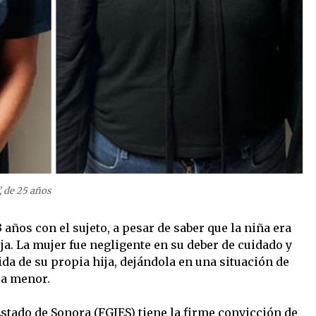
, de 25 años
3 años con el sujeto, a pesar de saber que la niña era
a. La mujer fue negligente en su deber de cuidado y
ida de su propia hija, dejándola en una situación de
la menor.
 Estado de Sonora (FGJES) tiene la firme convicción de