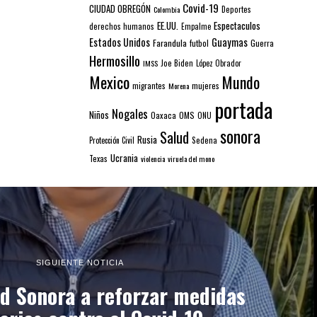
Covid-19
CIUDAD OBREGÓN
Colombia
Deportes
EE.UU.
Espectaculos
derechos humanos
Empalme
Estados Unidos
Guaymas
Farandula
futbol
Guerra
Hermosillo
IMSS
Joe Biden
López Obrador
Mexico
Mundo
mujeres
migrantes
Morena
portada
Nogales
Niños
Oaxaca
OMS
ONU
sonora
Salud
Rusia
Sedena
Protección Civil
Ucrania
Texas
violencia
viruela del mono
SIGUIENTE NOTICIA
ud Sonora a reforzar medidas