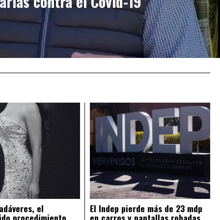
arias contra el Covid-19
adáveres, el
El Indep pierde más de 23 mdp
ido procedimiento
en carros y pantallas robadas