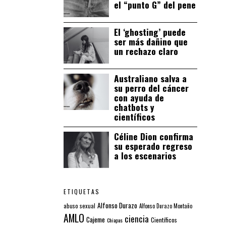
el “punto G” del pene
El ‘ghosting’ puede
ser más dañino que
un rechazo claro
Australiano salva a
su perro del cáncer
con ayuda de
chatbots y
científicos
Céline Dion confirma
su esperado regreso
a los escenarios
ETIQUETAS
Alfonso Durazo
abuso sexual
Alfonso Durazo Montaño
AMLO
ciencia
Cajeme
Científicos
Chiapas