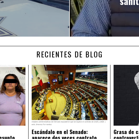
sanit
RECIENTES DE BLOG
Escándalo en el Senado:
Grasa de c
esunto
aparece dos veces contrato
controvert