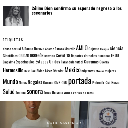
Céline Dion confirma su esperado regreso a los
escenarios
ETIQUETAS
AMLO
ciencia
Alfonso Durazo
Cajeme
abuso sexual
Alfonso Durazo Montaño
Chiapas
Covid-19
EE.UU.
Científicos
CIUDAD OBREGÓN
Colombia
Deportes
derechos humanos
Estados Unidos
Guaymas
Espectaculos
Farandula
futbol
Guerra
Empalme
Mexico
Hermosillo
mujeres
IMSS
Joe Biden
López Obrador
migrantes
Morena
portada
Mundo
Nogales
Rusia
Niños
Oaxaca
OMS
ONU
Protección Civil
sonora
Salud
Ucrania
Sedena
Texas
violencia
viruela del mono
NOTICIA ANTERIOR