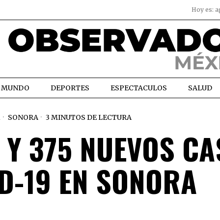
Hoy es:
a
MUNDO
DEPORTES
ESPECTACULOS
SALUD
1
SONORA
3 MINUTOS DE LECTURA
 Y 375 NUEVOS C
D-19 EN SONORA