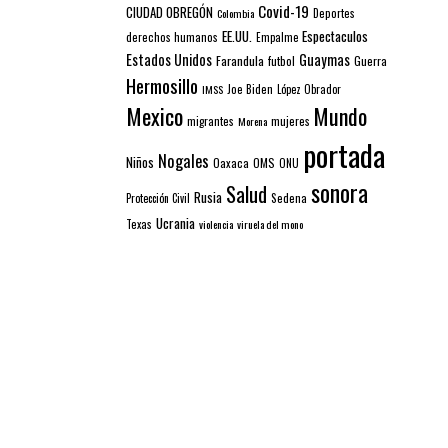
Covid-19
CIUDAD OBREGÓN
Colombia
Deportes
EE.UU.
Espectaculos
derechos humanos
Empalme
Estados Unidos
Guaymas
Farandula
futbol
Guerra
Hermosillo
IMSS
Joe Biden
López Obrador
Mexico
Mundo
mujeres
migrantes
Morena
portada
Nogales
Niños
Oaxaca
OMS
ONU
sonora
Salud
Rusia
Sedena
Protección Civil
Ucrania
Texas
violencia
viruela del mono