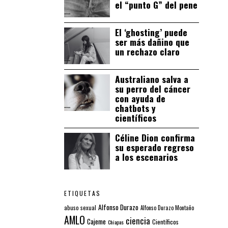
el “punto G” del pene
El ‘ghosting’ puede
ser más dañino que
un rechazo claro
Australiano salva a
su perro del cáncer
con ayuda de
chatbots y
científicos
Céline Dion confirma
su esperado regreso
a los escenarios
ETIQUETAS
Alfonso Durazo
abuso sexual
Alfonso Durazo Montaño
AMLO
ciencia
Cajeme
Científicos
Chiapas