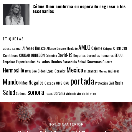
Céline Dion confirma su esperado regreso a los
escenarios
ETIQUETAS
AMLO
ciencia
Alfonso Durazo
Cajeme
abuso sexual
Alfonso Durazo Montaño
Chiapas
Covid-19
EE.UU.
Científicos
CIUDAD OBREGÓN
Colombia
Deportes
derechos humanos
Estados Unidos
Guaymas
Espectaculos
Farandula
futbol
Guerra
Empalme
Mexico
Hermosillo
mujeres
IMSS
Joe Biden
López Obrador
migrantes
Morena
portada
Mundo
Nogales
Rusia
Niños
Oaxaca
OMS
ONU
Protección Civil
sonora
Salud
Ucrania
Sedena
Texas
violencia
viruela del mono
NOTICIA ANTERIOR