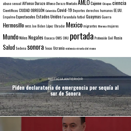
AMLO
ciencia
Alfonso Durazo
Cajeme
abuso sexual
Alfonso Durazo Montaño
Chiapas
Covid-19
EE.UU.
Científicos
CIUDAD OBREGÓN
Colombia
Deportes
derechos humanos
Estados Unidos
Guaymas
Espectaculos
Farandula
futbol
Guerra
Empalme
Mexico
Hermosillo
mujeres
IMSS
Joe Biden
López Obrador
migrantes
Morena
portada
Mundo
Nogales
Rusia
Niños
Oaxaca
OMS
ONU
Protección Civil
sonora
Salud
Ucrania
Sedena
Texas
violencia
viruela del mono
NOTICIA ANTERIOR
Piden declaratoria de emergencia por sequía al
sur de Sonora