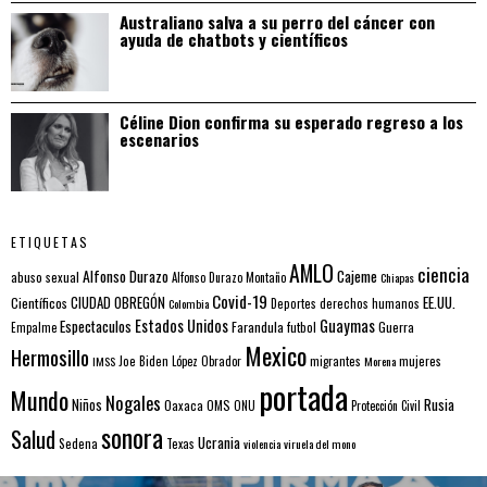
Australiano salva a su perro del cáncer con
ayuda de chatbots y científicos
Céline Dion confirma su esperado regreso a los
escenarios
ETIQUETAS
AMLO
ciencia
Alfonso Durazo
Cajeme
abuso sexual
Alfonso Durazo Montaño
Chiapas
Covid-19
EE.UU.
Científicos
CIUDAD OBREGÓN
Colombia
Deportes
derechos humanos
Estados Unidos
Guaymas
Espectaculos
Farandula
futbol
Guerra
Empalme
Mexico
Hermosillo
mujeres
IMSS
Joe Biden
López Obrador
migrantes
Morena
portada
Mundo
Nogales
Rusia
Niños
Oaxaca
OMS
ONU
Protección Civil
sonora
Salud
Ucrania
Sedena
Texas
violencia
viruela del mono