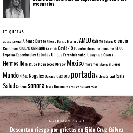
escenarios
ETIQUETAS
AMLO
ciencia
Alfonso Durazo
Cajeme
abuso sexual
Alfonso Durazo Montaño
Chiapas
Covid-19
EE.UU.
Científicos
CIUDAD OBREGÓN
Colombia
Deportes
derechos humanos
Estados Unidos
Guaymas
Espectaculos
Farandula
futbol
Guerra
Empalme
Mexico
Hermosillo
mujeres
IMSS
Joe Biden
López Obrador
migrantes
Morena
portada
Mundo
Nogales
Rusia
Niños
Oaxaca
OMS
ONU
Protección Civil
sonora
Salud
Ucrania
Sedena
Texas
violencia
viruela del mono
NOTICIA ANTERIOR
Descartan riesgo por grietas en Ejido Cruz Gálvez