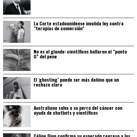
La Corte estadounidense invalida ley contra
“terapias de conversión”
No es el glande: científicos hallaron el “punto
G” del pene
El ‘ghosting’ puede ser más dañino que un
rechazo claro
Australiano salva a su perro del cáncer con
ayuda de chatbots y científicos
Céline Dion confirma su esperado regreso a los