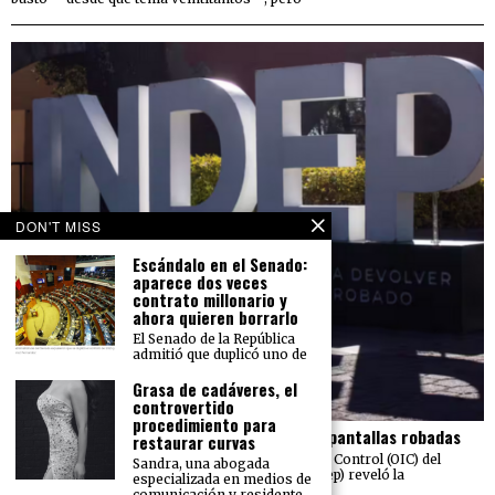
DON'T MISS
Escándalo en el Senado:
aparece dos veces
contrato millonario y
ahora quieren borrarlo
El Senado de la República
admitió que duplicó uno de
Grasa de cadáveres, el
controvertido
procedimiento para
El Indep pierde más de 23 mdp en carros y pantallas robadas
restaurar curvas
Una auditoría realizada por el Órgano Interno de Control (OIC) del
Sandra, una abogada
Instituto para Devolver al Pueblo lo Robado (Indep) reveló la
especializada en medios de
sustracción de 211
comunicación y residente