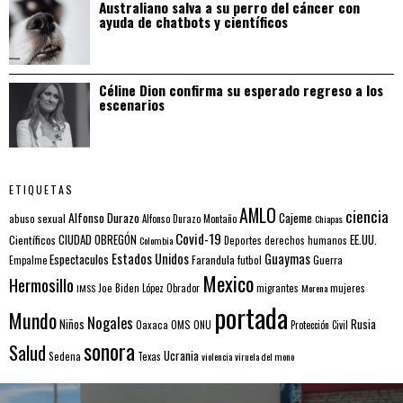
Australiano salva a su perro del cáncer con
ayuda de chatbots y científicos
Céline Dion confirma su esperado regreso a los
escenarios
ETIQUETAS
AMLO
ciencia
Alfonso Durazo
Cajeme
abuso sexual
Alfonso Durazo Montaño
Chiapas
Covid-19
EE.UU.
Científicos
CIUDAD OBREGÓN
Colombia
Deportes
derechos humanos
Estados Unidos
Guaymas
Espectaculos
Farandula
futbol
Guerra
Empalme
Mexico
Hermosillo
mujeres
IMSS
Joe Biden
López Obrador
migrantes
Morena
portada
Mundo
Nogales
Rusia
Niños
Oaxaca
OMS
ONU
Protección Civil
sonora
Salud
Ucrania
Sedena
Texas
violencia
viruela del mono