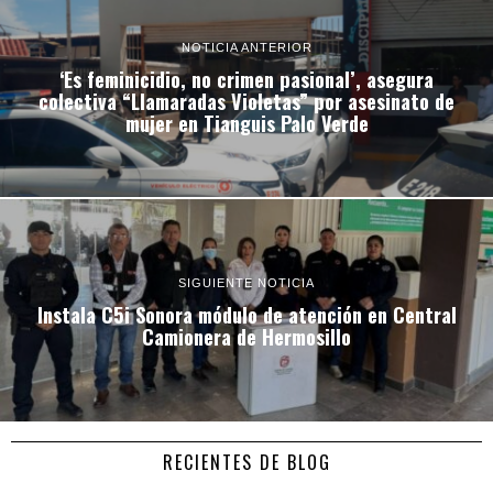
NOTICIA ANTERIOR
‘Es feminicidio, no crimen pasional’, asegura
colectiva “Llamaradas Violetas” por asesinato de
mujer en Tianguis Palo Verde
SIGUIENTE NOTICIA
Instala C5i Sonora módulo de atención en Central
Camionera de Hermosillo
RECIENTES DE BLOG