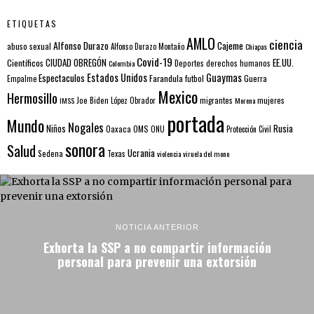
ETIQUETAS
AMLO
ciencia
Alfonso Durazo
Cajeme
abuso sexual
Alfonso Durazo Montaño
Chiapas
Covid-19
EE.UU.
Científicos
CIUDAD OBREGÓN
Colombia
Deportes
derechos humanos
Estados Unidos
Guaymas
Espectaculos
Farandula
futbol
Guerra
Empalme
Mexico
Hermosillo
mujeres
IMSS
Joe Biden
López Obrador
migrantes
Morena
portada
Mundo
Nogales
Rusia
Niños
Oaxaca
OMS
ONU
Protección Civil
sonora
Salud
Ucrania
Sedena
Texas
violencia
viruela del mono
NOTICIA ANTERIOR
Exhorta la SSP a no compartir información
personal para prevenir una extorsión