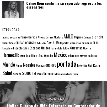
Céline Dion confirma su esperado regreso a los
escenarios
ETIQUETAS
AMLO
ciencia
Alfonso Durazo
Cajeme
abuso sexual
Alfonso Durazo Montaño
Chiapas
Covid-19
EE.UU.
Científicos
CIUDAD OBREGÓN
Colombia
Deportes
derechos humanos
Estados Unidos
Guaymas
Espectaculos
Farandula
futbol
Guerra
Empalme
Mexico
Hermosillo
mujeres
IMSS
Joe Biden
López Obrador
migrantes
Morena
portada
Mundo
Nogales
Rusia
Niños
Oaxaca
OMS
ONU
Protección Civil
sonora
Salud
Ucrania
Sedena
Texas
violencia
viruela del mono
NOTICIA ANTERIOR
Hallan Cuerpo de Niño Enterrado en Contenedor de