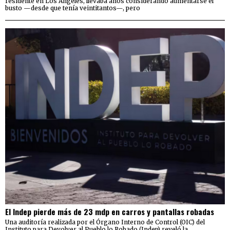
residente en Los Ángeles, llevaba años considerando aumentarse el
busto —desde que tenía veintitantos—, pero
El Indep pierde más de 23 mdp en carros y pantallas robadas
Una auditoría realizada por el Órgano Interno de Control (OIC) del
Instituto para Devolver al Pueblo lo Robado (Indep) reveló la