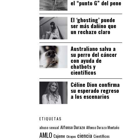
el “punto G” del pene
El ‘ghosting’ puede
ser más dañino que
un rechazo claro
Australiano salva a
su perro del cáncer
con ayuda de
chatbots y
científicos
Céline Dion confirma
su esperado regreso
a los escenarios
ETIQUETAS
Alfonso Durazo
abuso sexual
Alfonso Durazo Montaño
AMLO
ciencia
Cajeme
Científicos
Chiapas