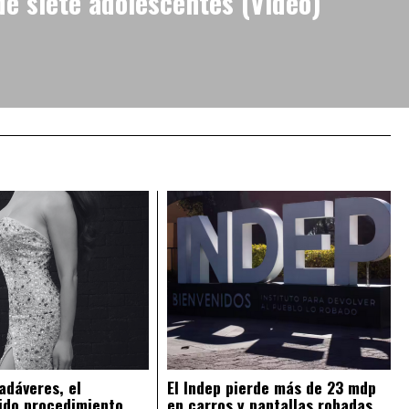
e siete adolescentes (Video)
adáveres, el
El Indep pierde más de 23 mdp
ido procedimiento
en carros y pantallas robadas