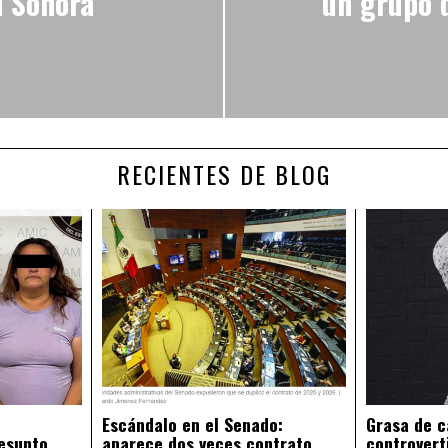
n Sonora
un grupo d
RECIENTES DE BLOG
Escándalo en el Senado:
Grasa de c
esunto
aparece dos veces contrato
controvert