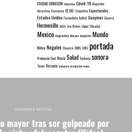
Covid-19
CIUDAD OBREGÓN
Colombia
Deportes
EE.UU.
Espectaculos
derechos humanos
Empalme
Estados Unidos
Guaymas
Farandula
futbol
Guerra
Hermosillo
IMSS
Joe Biden
López Obrador
Mexico
Mundo
mujeres
migrantes
Morena
portada
Nogales
Niños
Oaxaca
OMS
ONU
sonora
Salud
Rusia
Sedena
Protección Civil
Ucrania
Texas
violencia
viruela del mono
SIGUIENTE NOTICIA
o mayor tras ser golpeado por