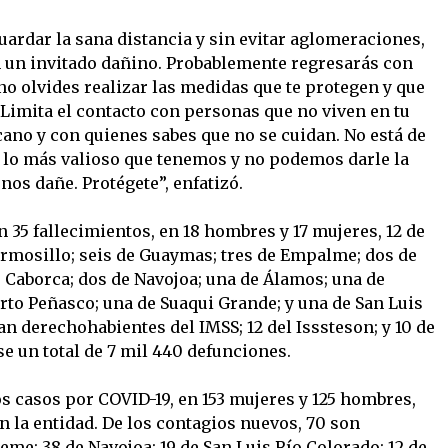
guardar la sana distancia y sin evitar aglomeraciones,
 un invitado dañino. Probablemente regresarás con
 no olvides realizar las medidas que te protegen y que
 Limita el contacto con personas que no viven en tu
cano y con quienes sabes que no se cuidan. No está de
 lo más valioso que tenemos y no podemos darle la
os dañe. Protégete”, enfatizó.
 35 fallecimientos, en 18 hombres y 17 mujeres, 12 de
rmosillo; seis de Guaymas; tres de Empalme; dos de
Caborca; dos de Navojoa; una de Álamos; una de
rto Peñasco; una de Suaqui Grande; y una de San Luis
an derechohabientes del IMSS; 12 del Isssteson; y 10 de
e un total de 7 mil 440 defunciones.
 casos por COVID-19, en 153 mujeres y 125 hombres,
en la entidad. De los contagios nuevos, 70 son
eme; 38 de Navojoa; 19 de San Luis Río Colorado; 12 de