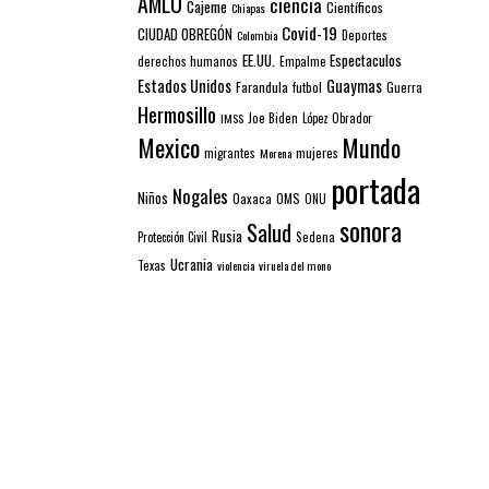
AMLO
ciencia
Cajeme
Científicos
Chiapas
Covid-19
CIUDAD OBREGÓN
Colombia
Deportes
EE.UU.
Espectaculos
derechos humanos
Empalme
Estados Unidos
Guaymas
Farandula
futbol
Guerra
Hermosillo
IMSS
Joe Biden
López Obrador
Mexico
Mundo
mujeres
migrantes
Morena
portada
Nogales
Niños
Oaxaca
OMS
ONU
sonora
Salud
Rusia
Sedena
Protección Civil
Ucrania
Texas
violencia
viruela del mono