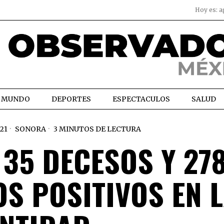
Hoy es:
a
MUNDO
DEPORTES
ESPECTACULOS
SALUD
21
SONORA
3 MINUTOS DE LECTURA
35 DECESOS Y 27
S POSITIVOS EN 