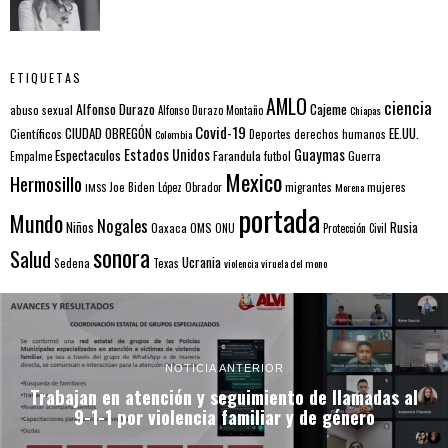
ETIQUETAS
AMLO
ciencia
Alfonso Durazo
Cajeme
abuso sexual
Alfonso Durazo Montaño
Chiapas
Covid-19
EE.UU.
Científicos
CIUDAD OBREGÓN
Colombia
Deportes
derechos humanos
Estados Unidos
Guaymas
Espectaculos
Farandula
futbol
Guerra
Empalme
Mexico
Hermosillo
mujeres
IMSS
Joe Biden
López Obrador
migrantes
Morena
portada
Mundo
Nogales
Rusia
Niños
Oaxaca
OMS
ONU
Protección Civil
sonora
Salud
Ucrania
Sedena
Texas
violencia
viruela del mono
NOTICIA ANTERIOR
Trabajan en atención y seguimiento de llamadas al
9-1-1 por violencia familiar y de género