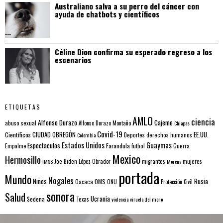
Australiano salva a su perro del cáncer con
ayuda de chatbots y científicos
Céline Dion confirma su esperado regreso a los
escenarios
ETIQUETAS
AMLO
ciencia
Alfonso Durazo
Cajeme
abuso sexual
Alfonso Durazo Montaño
Chiapas
Covid-19
EE.UU.
Científicos
CIUDAD OBREGÓN
Colombia
Deportes
derechos humanos
Estados Unidos
Guaymas
Espectaculos
Farandula
futbol
Guerra
Empalme
Mexico
Hermosillo
mujeres
IMSS
Joe Biden
López Obrador
migrantes
Morena
portada
Mundo
Nogales
Rusia
Niños
Oaxaca
OMS
ONU
Protección Civil
sonora
Salud
Ucrania
Sedena
Texas
violencia
viruela del mono