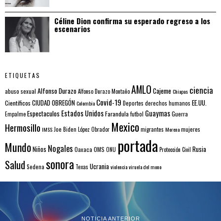
Céline Dion confirma su esperado regreso a los
escenarios
ETIQUETAS
AMLO
ciencia
Alfonso Durazo
Cajeme
abuso sexual
Alfonso Durazo Montaño
Chiapas
Covid-19
EE.UU.
Científicos
CIUDAD OBREGÓN
Colombia
Deportes
derechos humanos
Estados Unidos
Guaymas
Espectaculos
Farandula
futbol
Guerra
Empalme
Mexico
Hermosillo
mujeres
IMSS
Joe Biden
López Obrador
migrantes
Morena
portada
Mundo
Nogales
Rusia
Niños
Oaxaca
OMS
ONU
Protección Civil
sonora
Salud
Ucrania
Sedena
Texas
violencia
viruela del mono
NOTICIA ANTERIOR