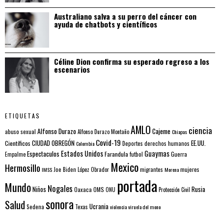
Australiano salva a su perro del cáncer con
ayuda de chatbots y científicos
Céline Dion confirma su esperado regreso a los
escenarios
ETIQUETAS
AMLO
ciencia
Alfonso Durazo
Cajeme
abuso sexual
Alfonso Durazo Montaño
Chiapas
Covid-19
EE.UU.
Científicos
CIUDAD OBREGÓN
Colombia
Deportes
derechos humanos
Estados Unidos
Guaymas
Espectaculos
Farandula
futbol
Guerra
Empalme
Mexico
Hermosillo
mujeres
IMSS
Joe Biden
López Obrador
migrantes
Morena
portada
Mundo
Nogales
Rusia
Niños
Oaxaca
OMS
ONU
Protección Civil
sonora
Salud
Ucrania
Sedena
Texas
violencia
viruela del mono