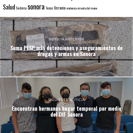
sonora
Salud
Ucrania
Sedena
Texas
violencia
viruela del mono
NOTICIA ANTERIOR
Suma PESP más detenciones y aseguramientos de
drogas y armas en Sonora
SIGUIENTE NOTICIA
Encuentran hermanos hogar temporal por medio
del DIF Sonora