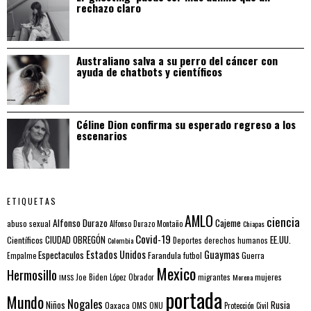
rechazo claro
Australiano salva a su perro del cáncer con
ayuda de chatbots y científicos
Céline Dion confirma su esperado regreso a los
escenarios
ETIQUETAS
AMLO
ciencia
Alfonso Durazo
Cajeme
abuso sexual
Alfonso Durazo Montaño
Chiapas
Covid-19
EE.UU.
Científicos
CIUDAD OBREGÓN
Colombia
Deportes
derechos humanos
Estados Unidos
Guaymas
Espectaculos
Farandula
futbol
Guerra
Empalme
Mexico
Hermosillo
mujeres
IMSS
Joe Biden
López Obrador
migrantes
Morena
portada
Mundo
Nogales
Rusia
Niños
Oaxaca
OMS
ONU
Protección Civil