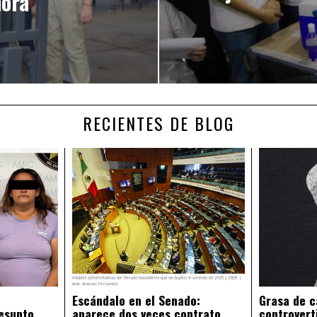
nora
RECIENTES DE BLOG
Escándalo en el Senado:
Grasa de c
esunto
aparece dos veces contrato
controvert