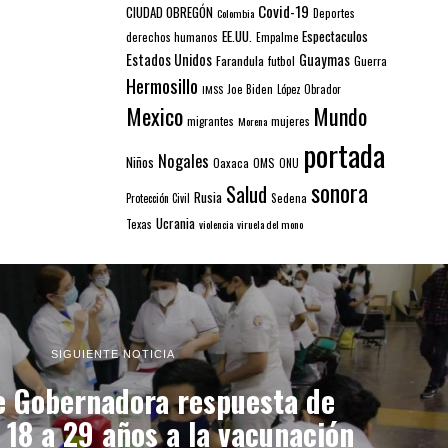
Covid-19
CIUDAD OBREGÓN
Colombia
Deportes
EE.UU.
Espectaculos
derechos humanos
Empalme
Estados Unidos
Guaymas
Farandula
futbol
Guerra
Hermosillo
IMSS
Joe Biden
López Obrador
Mexico
Mundo
mujeres
migrantes
Morena
portada
Nogales
Niños
Oaxaca
OMS
ONU
sonora
Salud
Rusia
Sedena
Protección Civil
Ucrania
Texas
violencia
viruela del mono
SIGUIENTE NOTICIA
 Gobernadora respuesta de
 18 a 29 años a la vacunación