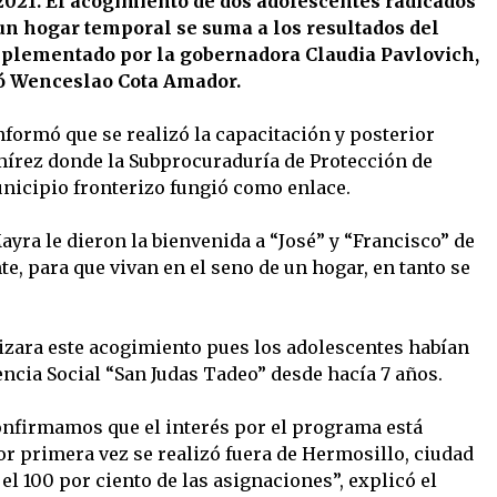
2021. El acogimiento de dos adolescentes radicados
un hogar temporal se suma a los resultados del
plementado por la gobernadora Claudia Pavlovich,
ó Wenceslao Cota Amador.
nformó que se realizó la capacitación y posterior
amírez donde la Subprocuraduría de Protección de
nicipio fronterizo fungió como enlace.
ayra le dieron la bienvenida a “José” y “Francisco” de
te, para que vivan en el seno de un hogar, en tanto se
izara este acogimiento pues los adolescentes habían
ncia Social “San Judas Tadeo” desde hacía 7 años.
nfirmamos que el interés por el programa está
r primera vez se realizó fuera de Hermosillo, ciudad
el 100 por ciento de las asignaciones”, explicó el