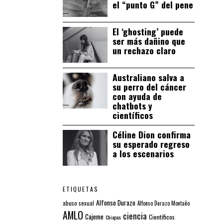
el “punto G” del pene
El ‘ghosting’ puede
ser más dañino que
un rechazo claro
Australiano salva a
su perro del cáncer
con ayuda de
chatbots y
científicos
Céline Dion confirma
su esperado regreso
a los escenarios
ETIQUETAS
Alfonso Durazo
abuso sexual
Alfonso Durazo Montaño
AMLO
ciencia
Cajeme
Científicos
Chiapas