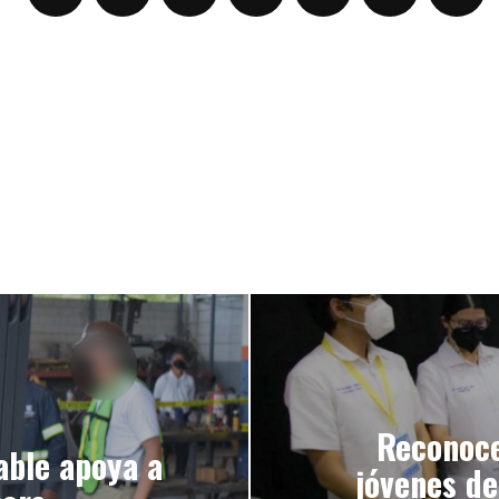
Reconoce
able apoya a
jóvenes de