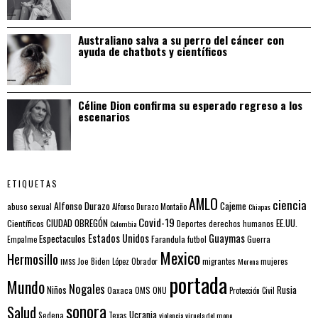
Australiano salva a su perro del cáncer con
ayuda de chatbots y científicos
Céline Dion confirma su esperado regreso a los
escenarios
ETIQUETAS
AMLO
ciencia
Alfonso Durazo
Cajeme
abuso sexual
Alfonso Durazo Montaño
Chiapas
Covid-19
EE.UU.
Científicos
CIUDAD OBREGÓN
Colombia
Deportes
derechos humanos
Estados Unidos
Guaymas
Espectaculos
Farandula
futbol
Guerra
Empalme
Mexico
Hermosillo
mujeres
IMSS
Joe Biden
López Obrador
migrantes
Morena
portada
Mundo
Nogales
Rusia
Niños
Oaxaca
OMS
ONU
Protección Civil
sonora
Salud
Ucrania
Sedena
Texas
violencia
viruela del mono