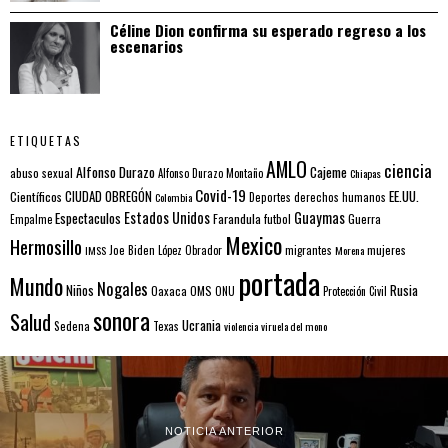
Céline Dion confirma su esperado regreso a los
escenarios
ETIQUETAS
AMLO
ciencia
Alfonso Durazo
Cajeme
abuso sexual
Alfonso Durazo Montaño
Chiapas
Covid-19
EE.UU.
Científicos
CIUDAD OBREGÓN
Colombia
Deportes
derechos humanos
Estados Unidos
Guaymas
Espectaculos
Farandula
futbol
Guerra
Empalme
Mexico
Hermosillo
mujeres
IMSS
Joe Biden
López Obrador
migrantes
Morena
portada
Mundo
Nogales
Rusia
Niños
Oaxaca
OMS
ONU
Protección Civil
sonora
Salud
Ucrania
Sedena
Texas
violencia
viruela del mono
NOTICIA ANTERIOR