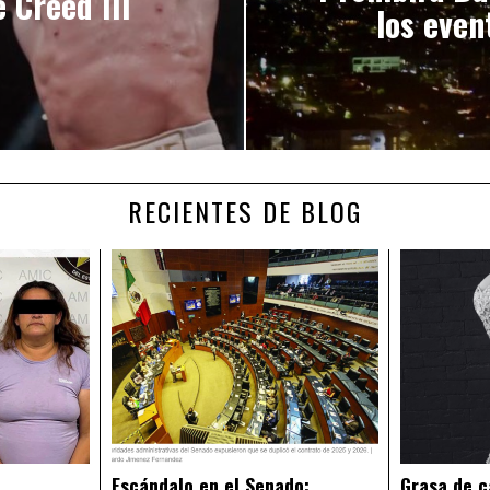
 Creed III
los even
RECIENTES DE BLOG
Escándalo en el Senado:
Grasa de c