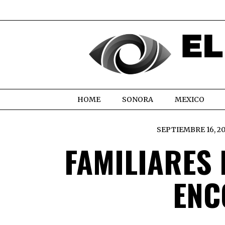
HOME
SONORA
MEXICO
SEPTIEMBRE 16, 2
FAMILIARES
ENC