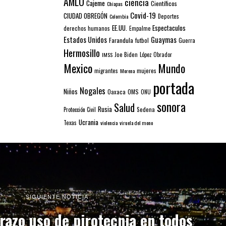
AMLO
ciencia
Cajeme
Científicos
Chiapas
Covid-19
CIUDAD OBREGÓN
Colombia
Deportes
EE.UU.
Espectaculos
derechos humanos
Empalme
Estados Unidos
Guaymas
Farandula
futbol
Guerra
Hermosillo
IMSS
Joe Biden
López Obrador
Mexico
Mundo
mujeres
migrantes
Morena
portada
Nogales
Niños
Oaxaca
OMS
ONU
sonora
Salud
Rusia
Sedena
Protección Civil
Ucrania
Texas
violencia
viruela del mono
SIGUIENTE NOTICIA
razo uso de pirotecnia en todos