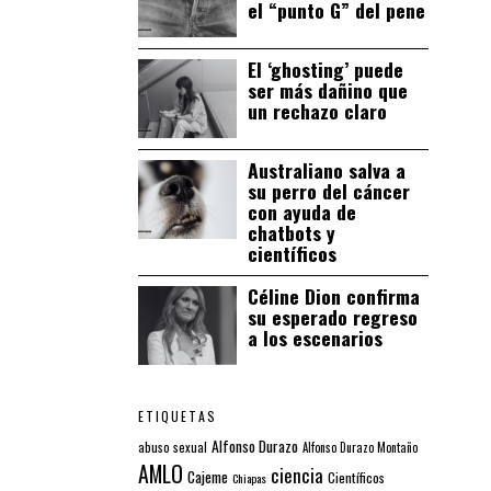
el “punto G” del pene
El ‘ghosting’ puede
ser más dañino que
un rechazo claro
Australiano salva a
su perro del cáncer
con ayuda de
chatbots y
científicos
Céline Dion confirma
su esperado regreso
a los escenarios
ETIQUETAS
Alfonso Durazo
abuso sexual
Alfonso Durazo Montaño
AMLO
ciencia
Cajeme
Científicos
Chiapas