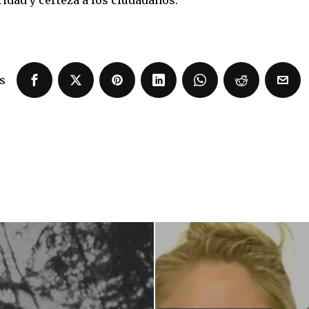
dad y certeza a los ciudadanos.
s