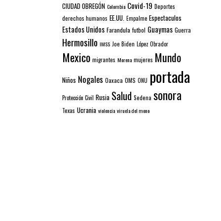
Covid-19
CIUDAD OBREGÓN
Colombia
Deportes
EE.UU.
Espectaculos
derechos humanos
Empalme
Estados Unidos
Guaymas
Farandula
futbol
Guerra
Hermosillo
IMSS
Joe Biden
López Obrador
Mexico
Mundo
mujeres
migrantes
Morena
portada
Nogales
Niños
Oaxaca
OMS
ONU
sonora
Salud
Rusia
Sedena
Protección Civil
Ucrania
Texas
violencia
viruela del mono