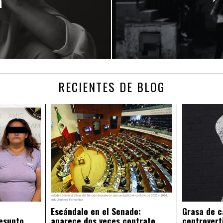
a
RECIENTES DE BLOG
Escándalo en el Senado:
Grasa de c
esunto
aparece dos veces contrato
controvert