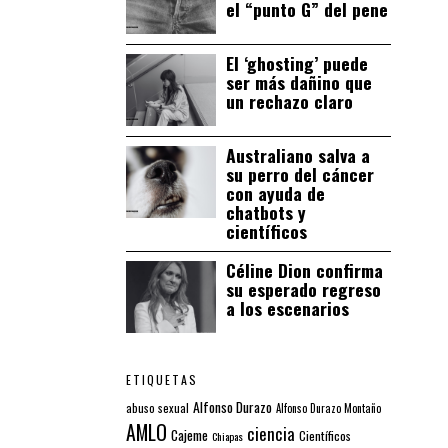
el “punto G” del pene
El ‘ghosting’ puede
ser más dañino que
un rechazo claro
Australiano salva a
su perro del cáncer
con ayuda de
chatbots y
científicos
Céline Dion confirma
su esperado regreso
a los escenarios
ETIQUETAS
Alfonso Durazo
abuso sexual
Alfonso Durazo Montaño
AMLO
ciencia
Cajeme
Científicos
Chiapas