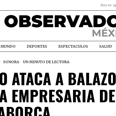
Hoy es:
a
MUNDO
DEPORTES
ESPECTACULOS
SALUD
SONORA
UN MINUTO DE LECTURA
 ATACA A BALAZO
A EMPRESARIA DE
ABORCA