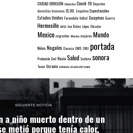
Covid-19
CIUDAD OBREGÓN
Colombia
Deportes
EE.UU.
Espectaculos
derechos humanos
Empalme
Estados Unidos
Guaymas
Farandula
futbol
Guerra
Hermosillo
IMSS
Joe Biden
López Obrador
Mexico
Mundo
mujeres
migrantes
Morena
portada
Nogales
Niños
Oaxaca
OMS
ONU
sonora
Salud
Rusia
Sedena
Protección Civil
Ucrania
Texas
violencia
viruela del mono
SIGUIENTE NOTICIA
n a niño muerto dentro de un
se metió porque tenía calor,