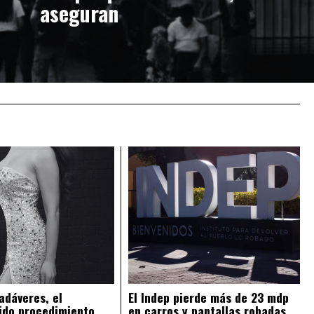
aseguran
adáveres, el
El Indep pierde más de 23 mdp
ido procedimiento
en carros y pantallas robadas