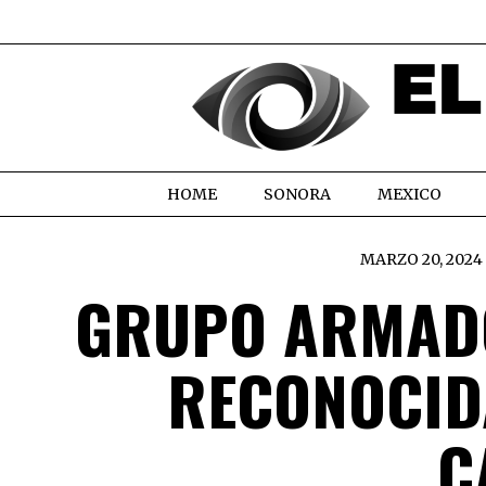
HOME
SONORA
MEXICO
MARZO 20, 2024
GRUPO ARMADO
RECONOCID
C