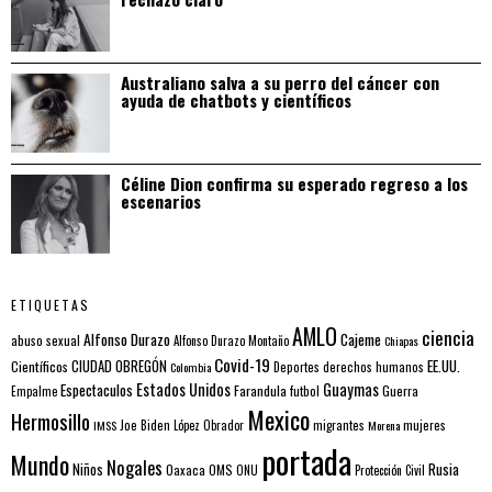
Australiano salva a su perro del cáncer con
ayuda de chatbots y científicos
Céline Dion confirma su esperado regreso a los
escenarios
ETIQUETAS
AMLO
ciencia
Alfonso Durazo
Cajeme
abuso sexual
Alfonso Durazo Montaño
Chiapas
Covid-19
EE.UU.
Científicos
CIUDAD OBREGÓN
Colombia
Deportes
derechos humanos
Estados Unidos
Guaymas
Espectaculos
Farandula
futbol
Guerra
Empalme
Mexico
Hermosillo
mujeres
IMSS
Joe Biden
López Obrador
migrantes
Morena
portada
Mundo
Nogales
Rusia
Niños
Oaxaca
OMS
ONU
Protección Civil