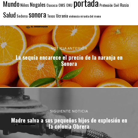
portada
Mundo
Nogales
Rusia
Niños
Oaxaca
OMS
ONU
Protección Civil
sonora
Salud
Ucrania
Sedena
Texas
violencia
viruela del mono
NOTICIA ANTERIOR
La sequía encarece el precio de la naranja en
Sonora
SIGUIENTE NOTICIA
Madre salva a sus pequeños hijos de explosión en
la colonia Obrera