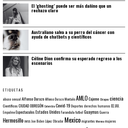
El ‘ghosting’ puede ser más dañino que un
rechazo claro
Australiano salva a su perro del cáncer con
ayuda de chatbots y científicos
Céline Dion confirma su esperado regreso a los
escenarios
ETIQUETAS
AMLO
ciencia
Alfonso Durazo
Cajeme
abuso sexual
Alfonso Durazo Montaño
Chiapas
Covid-19
EE.UU.
Científicos
CIUDAD OBREGÓN
Colombia
Deportes
derechos humanos
Estados Unidos
Guaymas
Espectaculos
Farandula
futbol
Guerra
Empalme
Mexico
Hermosillo
mujeres
IMSS
Joe Biden
López Obrador
migrantes
Morena