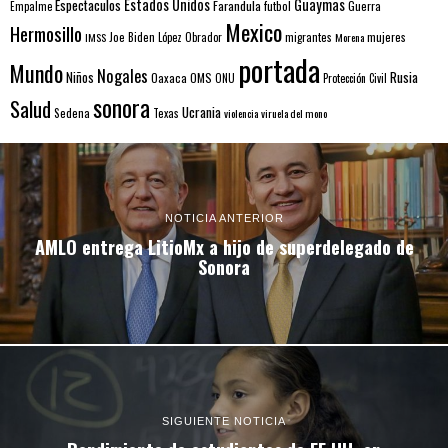
Estados Unidos
Guaymas
Espectaculos
Farandula
futbol
Guerra
Empalme
Mexico
Hermosillo
mujeres
IMSS
Joe Biden
López Obrador
migrantes
Morena
portada
Mundo
Nogales
Rusia
Niños
Oaxaca
OMS
ONU
Protección Civil
sonora
Salud
Ucrania
Sedena
Texas
violencia
viruela del mono
NOTICIA ANTERIOR
AMLO entrega LitioMx a hijo de superdelegado de
Sonora
SIGUIENTE NOTICIA