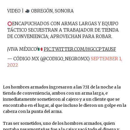
VIDEO |
OBREGÓN, SONORA
ENCAPUCHADOS CON ARMAS LARGAS Y EQUIPO
TÁCTICO SECUESTRAN A TRABAJADOR DE TIENDA
DE CONVENIENCIA; APROVECHAN PARA ROBAR.
¡VIVA MÉXICO!
PIC.TWITTER.COM/HGCCPTAUSF
— CÓDIGO MX (@CODIGO_NEGROMX)
SEPTEMBER 1,
2022
Los hombres armados ingresaron a las 7:31 de la noche a la
tienda de conveniencia, ambos con un arma larga, e
inmediatamente sometieron al cajero y a un cliente que se
encontraba en el lugar, al que incluso le dieron un golpe en la
cabeza con la punta del arma.
Tras ser sometidos, uno de los hombres armados, quien
portaba pasamontañas fue a la caja y sacó todo el dinero y