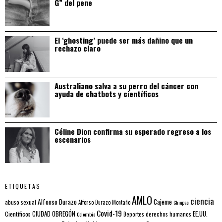
G” del pene
El ‘ghosting’ puede ser más dañino que un
rechazo claro
Australiano salva a su perro del cáncer con
ayuda de chatbots y científicos
Céline Dion confirma su esperado regreso a los
escenarios
ETIQUETAS
AMLO
ciencia
Alfonso Durazo
Cajeme
abuso sexual
Alfonso Durazo Montaño
Chiapas
Covid-19
EE.UU.
Científicos
CIUDAD OBREGÓN
Colombia
Deportes
derechos humanos