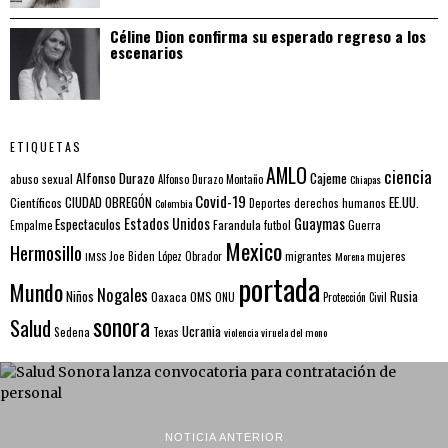
Céline Dion confirma su esperado regreso a los
escenarios
ETIQUETAS
AMLO
ciencia
Alfonso Durazo
Cajeme
abuso sexual
Alfonso Durazo Montaño
Chiapas
Covid-19
EE.UU.
Científicos
CIUDAD OBREGÓN
Colombia
Deportes
derechos humanos
Estados Unidos
Guaymas
Espectaculos
Farandula
futbol
Guerra
Empalme
Mexico
Hermosillo
mujeres
IMSS
Joe Biden
López Obrador
migrantes
Morena
portada
Mundo
Nogales
Rusia
Niños
Oaxaca
OMS
ONU
Protección Civil
sonora
Salud
Ucrania
Sedena
Texas
violencia
viruela del mono
NOTICIA ANTERIOR