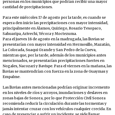
personas en los municipios que podrían recibir una mayor
cantidad de precipitaciones.
Para este miércoles 17 de agosto por la tarde, es cuando se
espera den inicio las precipitaciones con mayor intensidad,
principalmente en Álamos, Quiriego, Rosario Tesopaco,
Sahuaripa, Arivechi, Yécora y Moctezuma.
Para el jueves 18 de agosto en la madrugada, las lluvias se
presentarían con mayor intensidad en Hermosillo, Mazatán,
La Colorada, Suaqui Grande y San Pedro de la Cueva,
mientras que, por la tarde, además de los municipios antes
mencionados, se presentarían precipitaciones fuertes en
Nogales, Nacozari y Bavispe. Para el viernes en la mañana, las
lluvias se mantendrían con fuerza en la zona de Guaymas y
Empalme.
Las lluvias antes mencionadas podrían originar incremento
en los niveles de ríos y arroyos, inundaciones y deslaves en
zonas bajas de Sonora, por lo que Protección Civil Sonora
recomienda reducir la circulación durante las tormentas y
jamás intentar cruzar con los vehículos cualquier crecida. En
caso de presenciar o sufrir un incidente, se pide llamar