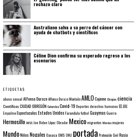
rechazo claro
Australiano salva a su perro del cáncer con
ayuda de chatbots y científicos
Céline Dion confirma su esperado regreso a los
escenarios
ETIQUETAS
AMLO
ciencia
Alfonso Durazo
Cajeme
abuso sexual
Alfonso Durazo Montaño
Chiapas
Covid-19
EE.UU.
Científicos
CIUDAD OBREGÓN
Colombia
Deportes
derechos humanos
Estados Unidos
Guaymas
Espectaculos
Farandula
futbol
Guerra
Empalme
Mexico
Hermosillo
mujeres
IMSS
Joe Biden
López Obrador
migrantes
Morena
portada
Mundo
Nogales
Rusia
Niños
Oaxaca
OMS
ONU
Protección Civil