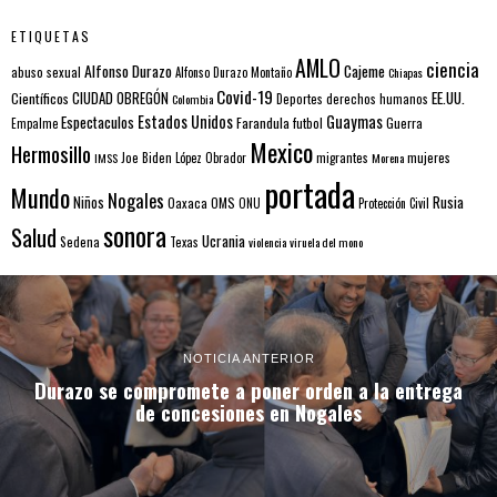
ETIQUETAS
AMLO
ciencia
Alfonso Durazo
Cajeme
abuso sexual
Alfonso Durazo Montaño
Chiapas
Covid-19
EE.UU.
Científicos
CIUDAD OBREGÓN
Colombia
Deportes
derechos humanos
Estados Unidos
Guaymas
Espectaculos
Farandula
futbol
Guerra
Empalme
Mexico
Hermosillo
mujeres
IMSS
Joe Biden
López Obrador
migrantes
Morena
portada
Mundo
Nogales
Rusia
Niños
Oaxaca
OMS
ONU
Protección Civil
sonora
Salud
Ucrania
Sedena
Texas
violencia
viruela del mono
NOTICIA ANTERIOR
Durazo se compromete a poner orden a la entrega
de concesiones en Nogales