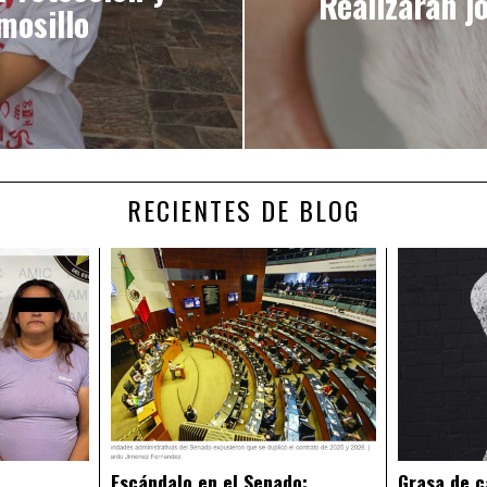
Realizarán j
mosillo
RECIENTES DE BLOG
Escándalo en el Senado:
Grasa de c