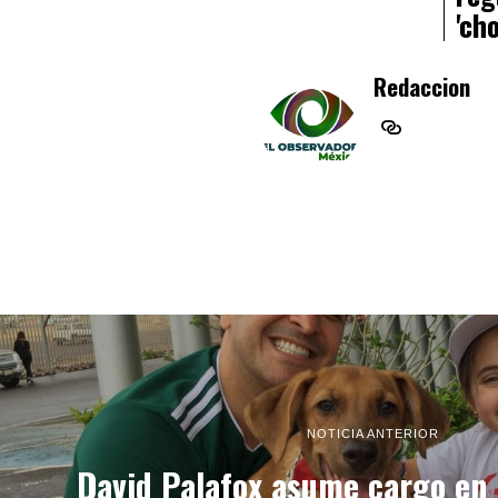
'ch
Redaccion
NOTICIA ANTERIOR
David Palafox asume cargo en 