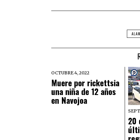
ALA
OCTUBRE 4, 2022
Muere por rickettsia
una niña de 12 años
en Navojoa
SEPT
20 
últ
reg