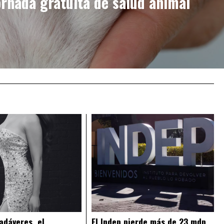
ornada gratuita de salud animal
adáveres, el
El Indep pierde más de 23 mdp