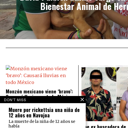
Bienestar Animal de Her
Monzón mexicano viene ‘bravo’:
Causará lluvias en todo México
DON'T MISS
El Servicio Meteorológico Nacional
prevé para este martes 16 de
Muere por rickettsia una niña de
agosto lluvias intensas en el norte
12 años en Navojoa
del país y lluvias muy fuertes en la
La muerte de la niña de 12 años se
Cae ex buscadora de
había