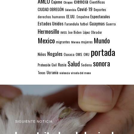
AMLO
ciencia
Cajeme
Científicos
Chiapas
Covid-19
CIUDAD OBREGÓN
Colombia
Deportes
EE.UU.
Espectaculos
derechos humanos
Empalme
Estados Unidos
Guaymas
Farandula
futbol
Guerra
Hermosillo
IMSS
Joe Biden
López Obrador
Mexico
Mundo
mujeres
migrantes
Morena
portada
Nogales
Niños
Oaxaca
OMS
ONU
sonora
Salud
Rusia
Sedena
Protección Civil
Ucrania
Texas
violencia
viruela del mono
SIGUIENTE NOTICIA