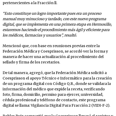
pertenecientes a la Fracción ll.
“Esto constituye un logro importante pues era un proceso
manual muy minucioso y tardado, con este nuevo programa
digital, que se implementa en una primera etapa en Hermosillo,
estaremos haciendo el procedimiento más ágil y eficiente para
los médicos, farmacias y usuarios”, resaltó.
Mencionó que, con base en reuniones previas entre la
Federación Médica y Coesprisson, se acordó ver la forma y
manera de hacer una actualización al procedimiento del
sellado y firma de los recetarios.
De tal manera, agregó, que la Federación Médica solicitó a
Coesprisson el apoyo Técnico e Informático para la creación
de un programa digital con Código Q.R., donde se validara la
información del médico que expide la receta, verificando
foto, firma, domicilio, permiso para ejercer, universidad,
cédula profesional y teléfono de contacto, este programa
digital se llama: Vigilancia Digital Para Fracción 2 (VIDI-F-2).
Robles Ruiz compartió que la Coesprisson llevará el registro y