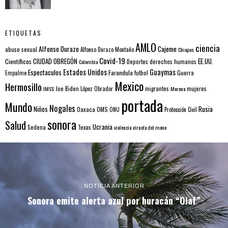
ETIQUETAS
AMLO
ciencia
Alfonso Durazo
Cajeme
abuso sexual
Alfonso Durazo Montaño
Chiapas
Covid-19
EE.UU.
Científicos
CIUDAD OBREGÓN
Colombia
Deportes
derechos humanos
Estados Unidos
Guaymas
Espectaculos
Farandula
futbol
Guerra
Empalme
Mexico
Hermosillo
mujeres
IMSS
Joe Biden
López Obrador
migrantes
Morena
portada
Mundo
Nogales
Rusia
Niños
Oaxaca
OMS
ONU
Protección Civil
sonora
Salud
Ucrania
Sedena
Texas
violencia
viruela del mono
NOTICIA ANTERIOR
Sonora emite alerta azul por huracán “Olaf”