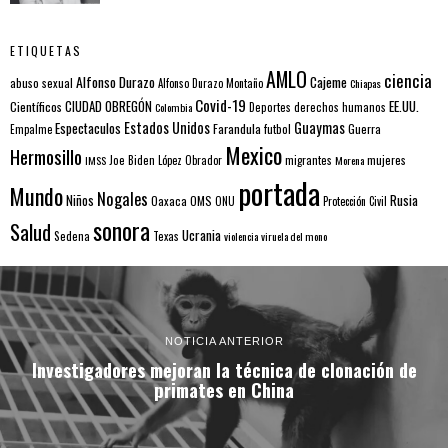
ETIQUETAS
AMLO
ciencia
Alfonso Durazo
Cajeme
abuso sexual
Alfonso Durazo Montaño
Chiapas
Covid-19
EE.UU.
Científicos
CIUDAD OBREGÓN
Colombia
Deportes
derechos humanos
Estados Unidos
Guaymas
Espectaculos
Farandula
futbol
Guerra
Empalme
Mexico
Hermosillo
mujeres
IMSS
Joe Biden
López Obrador
migrantes
Morena
portada
Mundo
Nogales
Rusia
Niños
Oaxaca
OMS
ONU
Protección Civil
sonora
Salud
Ucrania
Sedena
Texas
violencia
viruela del mono
NOTICIA ANTERIOR
Investigadores mejoran la técnica de clonación de
primates en China