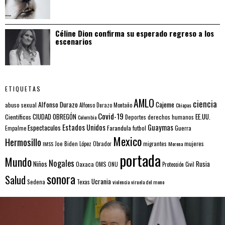
Céline Dion confirma su esperado regreso a los
escenarios
ETIQUETAS
AMLO
ciencia
Alfonso Durazo
Cajeme
abuso sexual
Alfonso Durazo Montaño
Chiapas
Covid-19
EE.UU.
Científicos
CIUDAD OBREGÓN
Colombia
Deportes
derechos humanos
Estados Unidos
Guaymas
Espectaculos
Farandula
futbol
Guerra
Empalme
Mexico
Hermosillo
mujeres
IMSS
Joe Biden
López Obrador
migrantes
Morena
portada
Mundo
Nogales
Rusia
Niños
Oaxaca
OMS
ONU
Protección Civil
sonora
Salud
Ucrania
Sedena
Texas
violencia
viruela del mono