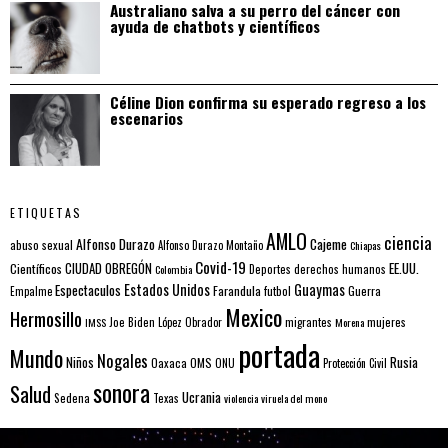
Australiano salva a su perro del cáncer con
ayuda de chatbots y científicos
Céline Dion confirma su esperado regreso a los
escenarios
ETIQUETAS
AMLO
ciencia
Alfonso Durazo
Cajeme
abuso sexual
Alfonso Durazo Montaño
Chiapas
Covid-19
EE.UU.
Científicos
CIUDAD OBREGÓN
Colombia
Deportes
derechos humanos
Estados Unidos
Guaymas
Espectaculos
Farandula
futbol
Guerra
Empalme
Mexico
Hermosillo
mujeres
IMSS
Joe Biden
López Obrador
migrantes
Morena
portada
Mundo
Nogales
Rusia
Niños
Oaxaca
OMS
ONU
Protección Civil
sonora
Salud
Ucrania
Sedena
Texas
violencia
viruela del mono