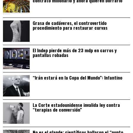
contrato millonario y ahora quieren borrarlo
Grasa de cadáveres, el controvertido
procedimiento para restaurar curvas
El Indep pierde más de 23 mdp en carros y
pantallas robadas
“Irán estará en la Copa del Mundo”: Infantino
La Corte estadounidense invalida ley contra
“terapias de conversión”
No es el glande: científicos hallaron el “punto