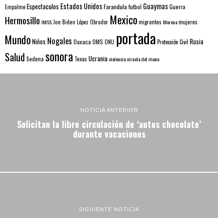
Estados Unidos
Guaymas
Espectaculos
Farandula
futbol
Guerra
Empalme
Mexico
Hermosillo
mujeres
IMSS
Joe Biden
López Obrador
migrantes
Morena
portada
Mundo
Nogales
Rusia
Niños
Oaxaca
OMS
ONU
Protección Civil
sonora
Salud
Ucrania
Sedena
Texas
violencia
viruela del mono
NOTICIA ANTERIOR
Solicitan la libre circulación de ‘autos chocolate’
durante vacaciones
SIGUIENTE NOTICIA