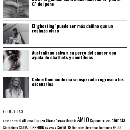
G” del pene
El ‘ghosting’ puede ser más dañino que un
rechazo claro
Australiano salva a su perro del cáncer con
ayuda de chatbots y científicos
Céline Dion confirma su esperado regreso a los
escenarios
ETIQUETAS
AMLO
ciencia
Alfonso Durazo
Cajeme
abuso sexual
Alfonso Durazo Montaño
Chiapas
Covid-19
EE.UU.
Científicos
CIUDAD OBREGÓN
Colombia
Deportes
derechos humanos