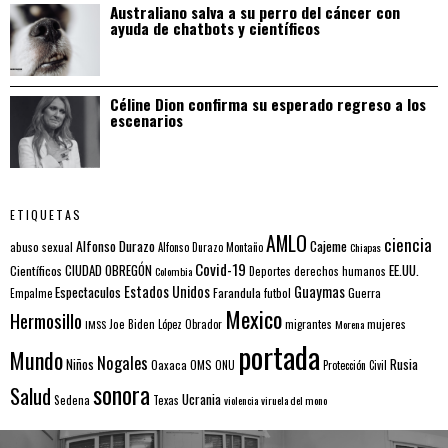
Australiano salva a su perro del cáncer con
ayuda de chatbots y científicos
Céline Dion confirma su esperado regreso a los
escenarios
ETIQUETAS
AMLO
ciencia
Alfonso Durazo
Cajeme
abuso sexual
Alfonso Durazo Montaño
Chiapas
Covid-19
EE.UU.
Científicos
CIUDAD OBREGÓN
Colombia
Deportes
derechos humanos
Estados Unidos
Guaymas
Espectaculos
Farandula
futbol
Guerra
Empalme
Mexico
Hermosillo
mujeres
IMSS
Joe Biden
López Obrador
migrantes
Morena
portada
Mundo
Nogales
Rusia
Niños
Oaxaca
OMS
ONU
Protección Civil
sonora
Salud
Ucrania
Sedena
Texas
violencia
viruela del mono