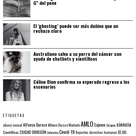
G” del pene
El ‘ghosting’ puede ser más dañino que un
rechazo claro
Australiano salva a su perro del cáncer con
ayuda de chatbots y científicos
Céline Dion confirma su esperado regreso a los
escenarios
ETIQUETAS
AMLO
ciencia
Alfonso Durazo
Cajeme
abuso sexual
Alfonso Durazo Montaño
Chiapas
Covid-19
EE.UU.
Científicos
CIUDAD OBREGÓN
Colombia
Deportes
derechos humanos