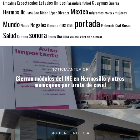
Estados Unidos
Guaymas
Espectaculos
Farandula
futbol
Guerra
Empalme
Mexico
Hermosillo
mujeres
IMSS
Joe Biden
López Obrador
migrantes
Morena
portada
Mundo
Nogales
Rusia
Niños
Oaxaca
OMS
ONU
Protección Civil
sonora
Salud
Ucrania
Sedena
Texas
violencia
viruela del mono
NOTICIA ANTERIOR
Cierran módulos del INE en Hermosillo y otros
municipios por brote de covid
SIGUIENTE NOTICIA