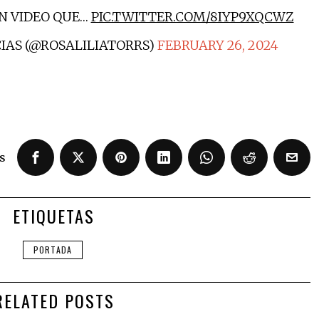
N VIDEO QUE…
PIC.TWITTER.COM/8IYP9XQCWZ
CIAS (@ROSALILIATORRS)
FEBRUARY 26, 2024
s
ETIQUETAS
PORTADA
RELATED POSTS