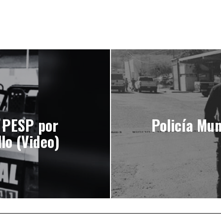
a PESP por
Policía Mun
lo (Video)