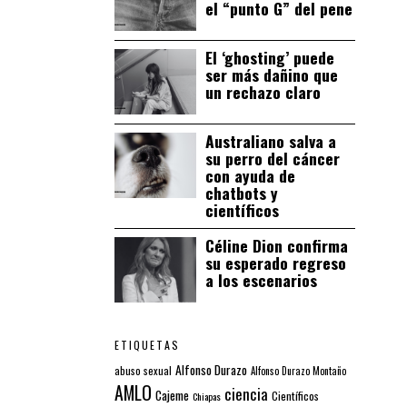
el “punto G” del pene
El ‘ghosting’ puede
ser más dañino que
un rechazo claro
Australiano salva a
su perro del cáncer
con ayuda de
chatbots y
científicos
Céline Dion confirma
su esperado regreso
a los escenarios
ETIQUETAS
Alfonso Durazo
abuso sexual
Alfonso Durazo Montaño
AMLO
ciencia
Cajeme
Científicos
Chiapas