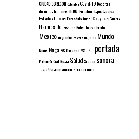
Covid-19
CIUDAD OBREGÓN
Colombia
Deportes
EE.UU.
Espectaculos
derechos humanos
Empalme
Estados Unidos
Guaymas
Farandula
futbol
Guerra
Hermosillo
IMSS
Joe Biden
López Obrador
Mexico
Mundo
mujeres
migrantes
Morena
portada
Nogales
Niños
Oaxaca
OMS
ONU
sonora
Salud
Rusia
Sedena
Protección Civil
Ucrania
Texas
violencia
viruela del mono