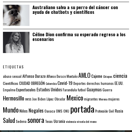
Australiano salva a su perro del cáncer con
ayuda de chatbots y científicos
Céline Dion confirma su esperado regreso a los
escenarios
ETIQUETAS
AMLO
ciencia
Alfonso Durazo
Cajeme
abuso sexual
Alfonso Durazo Montaño
Chiapas
Covid-19
EE.UU.
Científicos
CIUDAD OBREGÓN
Colombia
Deportes
derechos humanos
Estados Unidos
Guaymas
Espectaculos
Farandula
futbol
Guerra
Empalme
Mexico
Hermosillo
mujeres
IMSS
Joe Biden
López Obrador
migrantes
Morena
portada
Mundo
Nogales
Rusia
Niños
Oaxaca
OMS
ONU
Protección Civil
sonora
Salud
Ucrania
Sedena
Texas
violencia
viruela del mono